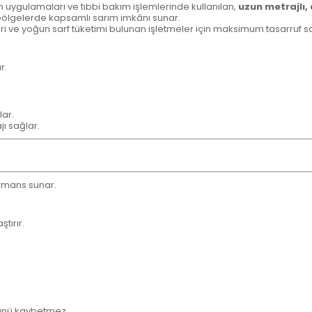
n uygulamaları ve tıbbi bakım işlemlerinde kullanılan,
uzun metrajlı,
ş bölgelerde kapsamlı sarım imkânı sunar.
leri ve yoğun sarf tüketimi bulunan işletmeler için maksimum tasarruf s
r.
lar.
ı sağlar.
ormans sunar.
tırır.
ğünü kaybetmez.