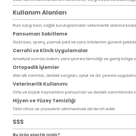
Kullanım Alanları
Rulo sargı bezi, sağlık kuruluşlarından veterinerlik alanına kada
Pansuman Sabitleme
Gazlı bez, spanç, pamuk ped ve yara örtülerinin güvenli şekilde
Cerrahi ve Klinik Uygulamalar
Ameliyat sonrası bakım, yara çevresi temizliği ve geniş bölge s
Ortopedik İşlemler
Atel altı sarımlar, destek sargıları, uyluk ve diz çevresi uygulama
Veterinerlik Kullanımı
Orta ve büyük hayvanların pansuman ve destek sarımlarında i
Hijyen ve Yüzey Temizliği
Tıbbi cihaz ve yüzeylerin silinmesinde de tercih edilir.
SSS
Bu ürün elastik midir?