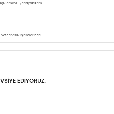
 açıklamayı uyarlayabilirim.
veterinerlik işlemlerinde.
VSIYE EDIYORUZ.