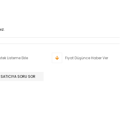
ız.
stek Listeme Ekle
Fiyat Düşünce Haber Ver
SATICIYA SORU SOR