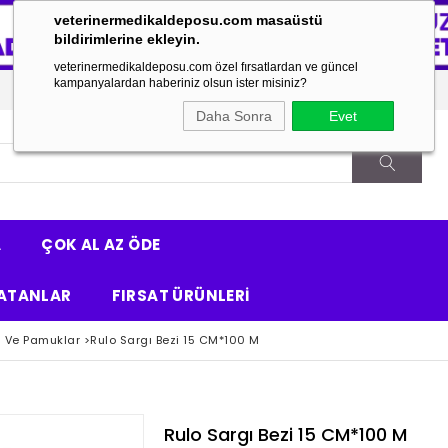
veterinermedikaldeposu.com masaüstü
bildirimlerine ekleyin.
veterinermedikaldeposu.com özel fırsatlardan ve güncel
kampanyalardan haberiniz olsun ister misiniz?
Daha Sonra
Evet
A
ÇOK AL AZ ÖDE
ATANLAR
FIRSAT ÜRÜNLERİ
i Ve Pamuklar
>
Rulo Sargı Bezi 15 CM*100 M
Rulo Sargı Bezi 15 CM*100 M