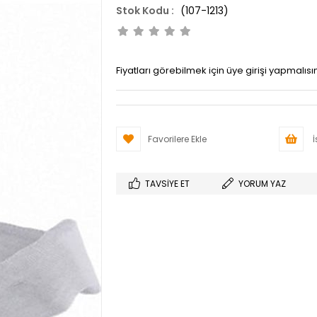
(107-1213)
Fiyatları görebilmek için üye girişi yapmalısın
Favorilere Ekle
İ
TAVSIYE ET
YORUM YAZ