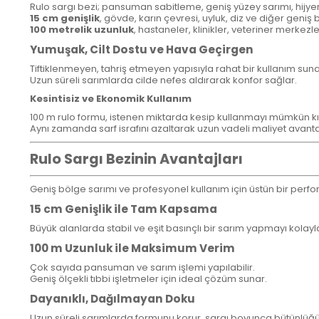
Rulo sargı bezi; pansuman sabitleme, geniş yüzey sarımı, hijye
15 cm genişlik
, gövde, karın çevresi, uyluk, diz ve diğer geni
100 metrelik uzunluk
, hastaneler, klinikler, veteriner merkez
Yumuşak, Cilt Dostu ve Hava Geçirgen
Tiftiklenmeyen, tahriş etmeyen yapısıyla rahat bir kullanım suna
Uzun süreli sarımlarda cilde nefes aldırarak konfor sağlar.
Kesintisiz ve Ekonomik Kullanım
100 m rulo formu, istenen miktarda kesip kullanmayı mümkün kı
Aynı zamanda sarf israfını azaltarak uzun vadeli maliyet avantaj
Rulo Sargı Bezinin Avantajları
Geniş bölge sarımı ve profesyonel kullanım için üstün bir perf
15 cm Genişlik ile Tam Kapsama
Büyük alanlarda stabil ve eşit basınçlı bir sarım yapmayı kolaylaş
100 m Uzunluk ile Maksimum Verim
Çok sayıda pansuman ve sarım işlemi yapılabilir.
Geniş ölçekli tıbbi işletmeler için ideal çözüm sunar.
Dayanıklı, Dağılmayan Doku
Uzun süreli sarımlarda formunu korur, sargı boyunca bütünlü