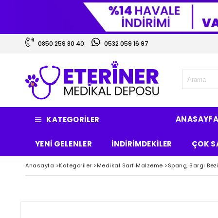
0850 259 80 40
0532 059 16 97
ANASAYF
KATEGORILER
YENİ GELENLER
İNDİRİMDEKİLER
ÇOK S
Anasayfa
>
Kategoriler
>
Medikal Sarf Malzeme
>
Spanç, Sargı Bez