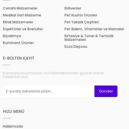
Cerrahi Malzemeler
Eldivenler
Medikal Sarf Malzeme
Pet Kuaför Ürünleri
Klinik Malzemeler
Pet Yakalık Çeşitleri
Enjektörler ve Branüller
Pet Bakım, Vitaminler ve Mamalar
Biyokimya
Kırtasiye & Toner & Temizlik
Malzemeleri
Ruminant Ürünler
Ecza Deposu
E-BÜLTEN KAYIT
Kampanyalarımızdan ve indirimlerimizden güncel olarak
haberdar olun.
Gönder
HIZLI MENÜ
Hakkımızda