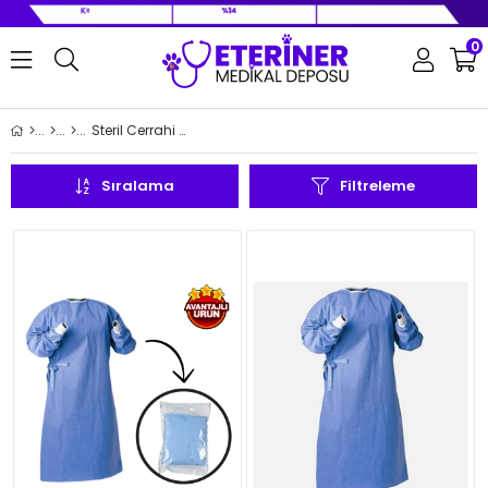
0
Steril Cerrahi Önlükler ve Serviyet Örtüleri
Sıralama
Filtreleme