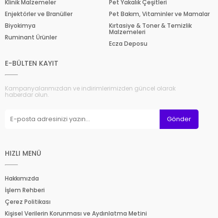
Klinik Malzemeler
Pet Yakalık Çeşitleri
Enjektörler ve Branüller
Pet Bakım, Vitaminler ve Mamalar
Biyokimya
Kırtasiye & Toner & Temizlik
Malzemeleri
Ruminant Ürünler
Ecza Deposu
E-BÜLTEN KAYIT
Kampanyalarımızdan ve indirimlerimizden güncel olarak
haberdar olun.
Gönder
HIZLI MENÜ
Hakkımızda
İşlem Rehberi
Çerez Politikası
Kişisel Verilerin Korunması ve Aydınlatma Metini