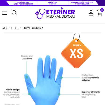
0
Nitril Pudrasız Muayene Eldiveni 100 lü Paket XS