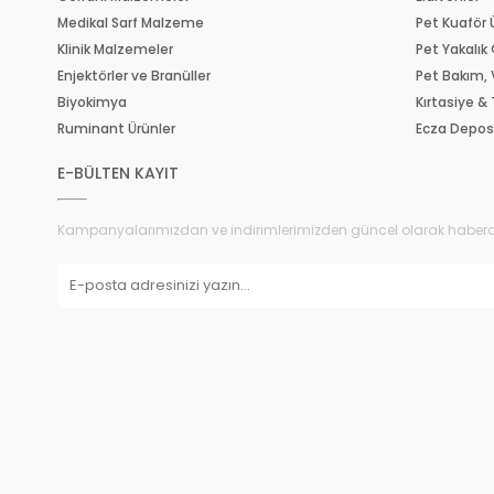
Medikal Sarf Malzeme
Pet Kuaför 
Klinik Malzemeler
Pet Yakalık 
Enjektörler ve Branüller
Pet Bakım,
Biyokimya
Kırtasiye &
Ruminant Ürünler
Ecza Depo
E-BÜLTEN KAYIT
Kampanyalarımızdan ve indirimlerimizden güncel olarak haberd