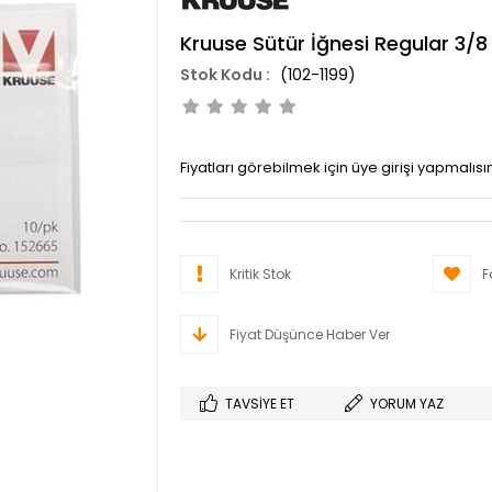
Kruuse Sütür İğnesi Regular 3/8
(102-1199)
Fiyatları görebilmek için üye girişi yapmalısın
Kritik Stok
F
Fiyat Düşünce Haber Ver
TAVSIYE ET
YORUM YAZ