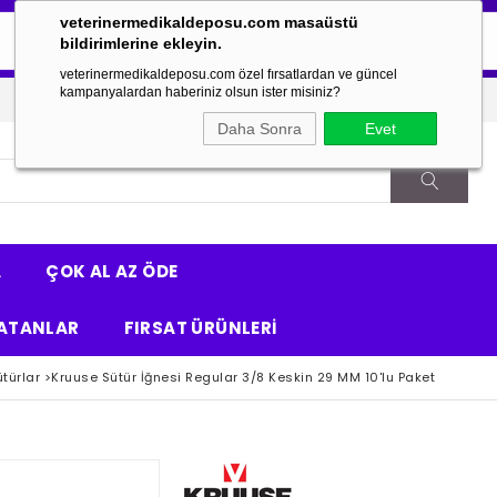
veterinermedikaldeposu.com masaüstü
bildirimlerine ekleyin.
veterinermedikaldeposu.com özel fırsatlardan ve güncel
kampanyalardan haberiniz olsun ister misiniz?
Daha Sonra
Evet
A
ÇOK AL AZ ÖDE
ATANLAR
FIRSAT ÜRÜNLERİ
ütürlar
>
Kruuse Sütür İğnesi Regular 3/8 Keskin 29 MM 10'lu Paket