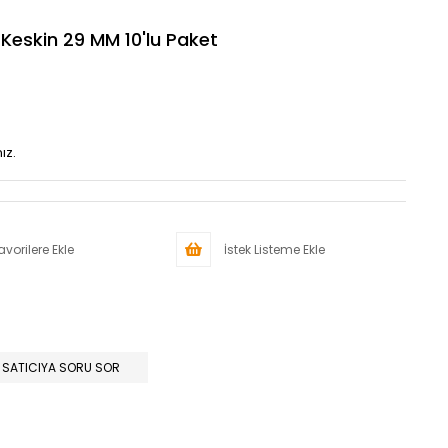
 Keskin 29 MM 10'lu Paket
ız.
avorilere Ekle
İstek Listeme Ekle
SATICIYA SORU SOR