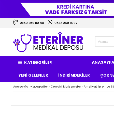
0850 259 80 40
0532 059 16 97
ANASAYF
KATEGORILER
YENİ GELENLER
İNDİRİMDEKİLER
ÇOK S
Anasayfa
>
Kategoriler
>
Cerrahi Malzemeler
>
Ameliyat İpleri ve S