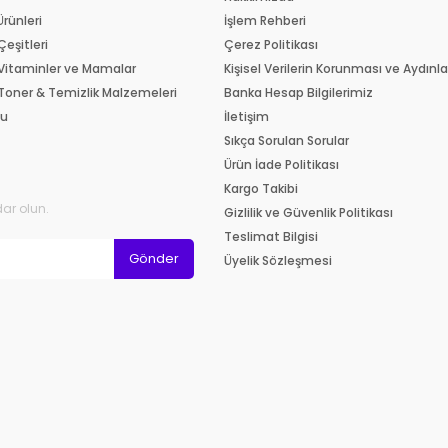
Ürünleri
İşlem Rehberi
Çeşitleri
Çerez Politikası
 Vitaminler ve Mamalar
Kişisel Verilerin Korunması ve Aydın
 Toner & Temizlik Malzemeleri
Banka Hesap Bilgilerimiz
su
İletişim
Sıkça Sorulan Sorular
Ürün İade Politikası
Kargo Takibi
ar olun.
Gizlilik ve Güvenlik Politikası
Teslimat Bilgisi
Gönder
Üyelik Sözleşmesi