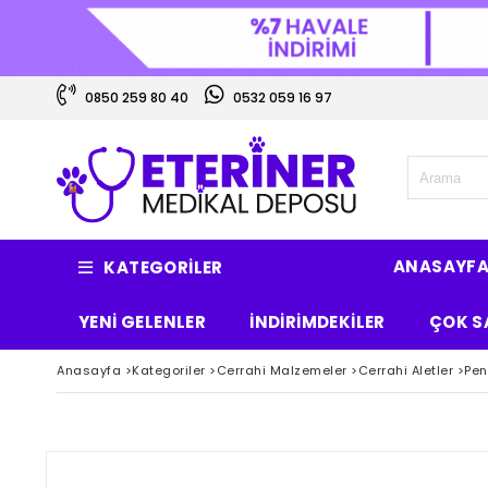
0850 259 80 40
0532 059 16 97
ANASAYF
KATEGORILER
YENİ GELENLER
İNDİRİMDEKİLER
ÇOK S
Anasayfa
>
Kategoriler
>
Cerrahi Malzemeler
>
Cerrahi Aletler
>
Pen