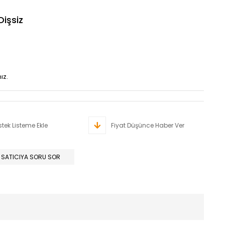
Dişsiz
ız.
stek Listeme Ekle
Fiyat Düşünce Haber Ver
SATICIYA SORU SOR