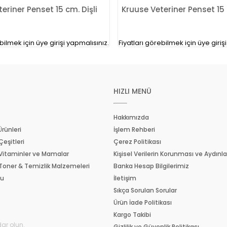
use Veteriner Penset 15 cm. Dişli
Kruuse Veteriner Penset 
bilmek için üye girişi yapmalısınız.
Fiyatları görebilmek için üye giriş
HIZLI MENÜ
Hakkımızda
Ürünleri
İşlem Rehberi
Çeşitleri
Çerez Politikası
 Vitaminler ve Mamalar
Kişisel Verilerin Korunması ve Aydın
 Toner & Temizlik Malzemeleri
Banka Hesap Bilgilerimiz
su
İletişim
Sıkça Sorulan Sorular
Ürün İade Politikası
Kargo Takibi
ar olun.
Gizlilik ve Güvenlik Politikası