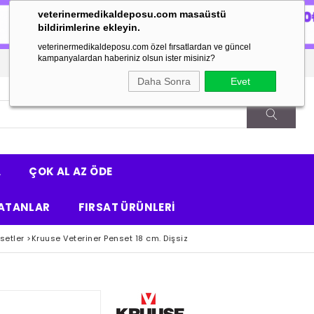
veterinermedikaldeposu.com masaüstü
bildirimlerine ekleyin.
veterinermedikaldeposu.com özel fırsatlardan ve güncel
kampanyalardan haberiniz olsun ister misiniz?
Daha Sonra
Evet
A
ÇOK AL AZ ÖDE
ATANLAR
FIRSAT ÜRÜNLERİ
setler
>
Kruuse Veteriner Penset 18 cm. Dişsiz