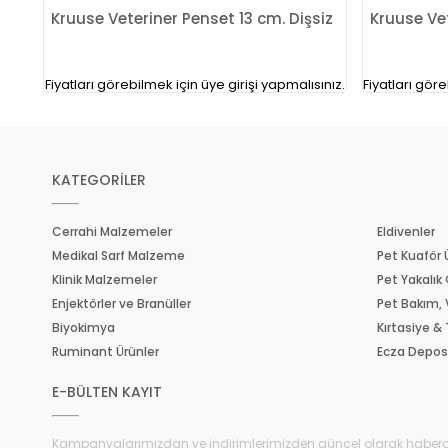
Kruuse Veteriner Penset 13 cm. Dişsiz
Kru
ınız.
Fiyatları görebilmek için üye girişi yapmalısınız.
Fiyatları göre
KATEGORİLER
Cerrahi Malzemeler
Eldivenler
Medikal Sarf Malzeme
Pet Kuaför 
Klinik Malzemeler
Pet Yakalık 
Enjektörler ve Branüller
Pet Bakım,
Biyokimya
Kırtasiye &
Ruminant Ürünler
Ecza Depo
E-BÜLTEN KAYIT
Kampanyalarımızdan ve indirimlerimizden güncel olarak haberd