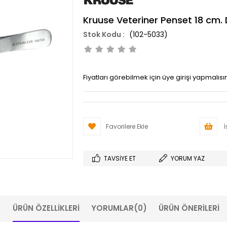
Kruuse Veteriner Penset 18 cm. 
(102-5033)
Fiyatları görebilmek için üye girişi yapmalısın
Favorilere Ekle
İ
TAVSIYE ET
YORUM YAZ
ÜRÜN ÖZELLIKLERI
YORUMLAR
(0)
ÜRÜN ÖNERILERI