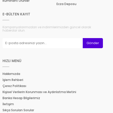
Ruminant Ürünler
Ecza Deposu
E-BÜLTEN KAYIT
Kampanyalarımızdan ve indirimlerimizden güncel olarak
haberdar olun.
Gönder
HIZLI MENÜ
Hakkımızda
İşlem Rehberi
Çerez Politikası
Kişisel Verilerin Korunması ve Aydınlatma Metini
Banka Hesap Bilgilerimiz
İletişim
Sıkça Sorulan Sorular