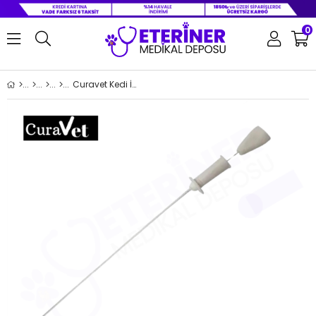
0
Curavet Kedi İdrar Sondası MANDRENLİ