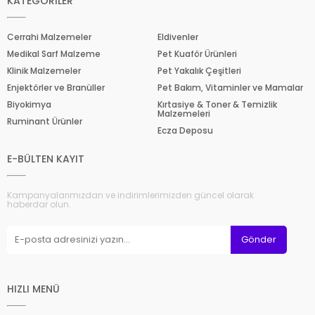
KATEGORİLER
Cerrahi Malzemeler
Eldivenler
Medikal Sarf Malzeme
Pet Kuaför Ürünleri
Klinik Malzemeler
Pet Yakalık Çeşitleri
Enjektörler ve Branüller
Pet Bakım, Vitaminler ve Mamalar
Biyokimya
Kırtasiye & Toner & Temizlik
Malzemeleri
Ruminant Ürünler
Ecza Deposu
E-BÜLTEN KAYIT
Kampanyalarımızdan ve indirimlerimizden güncel olarak
haberdar olun.
Gönder
HIZLI MENÜ