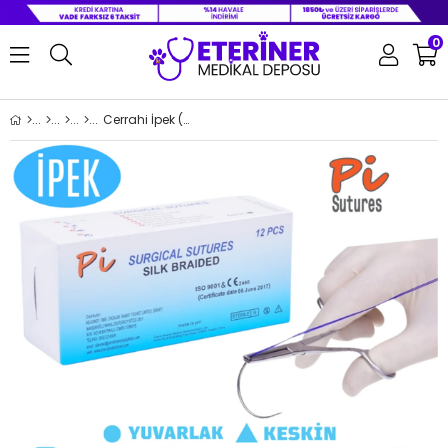
0
Cerrahi İpek (Emilemeyen) 75 CM İplik İğneli 12'li