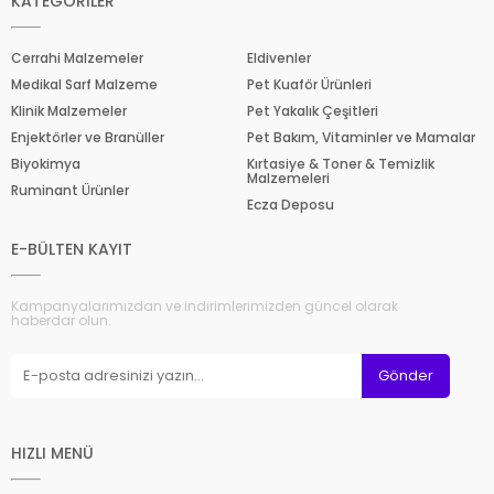
KATEGORİLER
Cerrahi Malzemeler
Eldivenler
Medikal Sarf Malzeme
Pet Kuaför Ürünleri
Klinik Malzemeler
Pet Yakalık Çeşitleri
Enjektörler ve Branüller
Pet Bakım, Vitaminler ve Mamalar
Biyokimya
Kırtasiye & Toner & Temizlik
Malzemeleri
Ruminant Ürünler
Ecza Deposu
E-BÜLTEN KAYIT
Kampanyalarımızdan ve indirimlerimizden güncel olarak
haberdar olun.
Gönder
HIZLI MENÜ