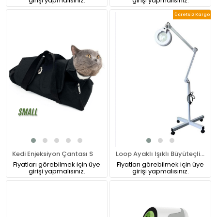
girişi yapmalısınız.
girişi yapmalısınız.
Ücretsiz Kargo
Kedi Enjeksiyon Çantası S
Loop Ayaklı Işıklı Büyüteçli Led Işık
Fiyatları görebilmek için üye
Fiyatları görebilmek için üye
girişi yapmalısınız.
girişi yapmalısınız.