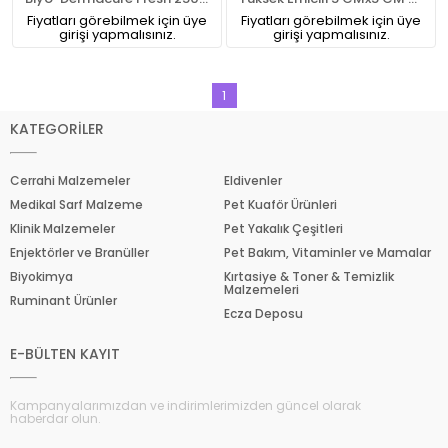
Fiyatları görebilmek için üye
Fiyatları görebilmek için üye
girişi yapmalısınız.
girişi yapmalısınız.
1
KATEGORİLER
Cerrahi Malzemeler
Eldivenler
Medikal Sarf Malzeme
Pet Kuaför Ürünleri
Klinik Malzemeler
Pet Yakalık Çeşitleri
Enjektörler ve Branüller
Pet Bakım, Vitaminler ve Mamalar
Biyokimya
Kırtasiye & Toner & Temizlik
Malzemeleri
Ruminant Ürünler
Ecza Deposu
E-BÜLTEN KAYIT
Kampanyalarımızdan ve indirimlerimizden güncel olarak
haberdar olun.