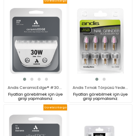
Ücretsiz Kargo
Andis CeramicEdge® #30W Numara XFine Pet Tıraş Makinesi Bıçağı
Andis Tırnak Törpüsü Yedek Uç Seti 4'lü
Fiyatları görebilmek için üye
Fiyatları görebilmek için üye
girişi yapmalısınız.
girişi yapmalısınız.
Ücretsiz Kargo