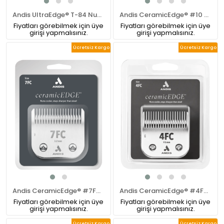
Andis UltraEdge® T-84 Numara Pet Tıraş Makinesi Bıçağı
Andis CeramicEdge® #10 Numara Pet Tıraş Makinesi Bıçağı
Fiyatları görebilmek için üye
Fiyatları görebilmek için üye
girişi yapmalısınız.
girişi yapmalısınız.
Ücretsiz Kargo
Ücretsiz Kargo
Andis CeramicEdge® #7FC Numara Pet Tıraş Makinesi Bıçağı
Andis CeramicEdge® #4FC Numara Pet Tıraş Makinesi Bıçağı
Fiyatları görebilmek için üye
Fiyatları görebilmek için üye
girişi yapmalısınız.
girişi yapmalısınız.
Ücretsiz Kargo
Ücretsiz Kargo