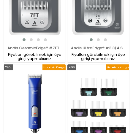
Andis CeramicEdge® #7FT (24T Üst / 17T Alt) Pet Tıraş Makinesi Bıçağı
Andis UltraEdge® #3 3/4 Skip Tooth Pet Tıraş Makinesi Bıçağı
Fiyatları görebilmek için üye
Fiyatları görebilmek için üye
girişi yapmalısınız.
girişi yapmalısınız.
Yeni
Yeni
Ücretsiz Kargo
Ücretsiz Kargo
Ürün
Ürün