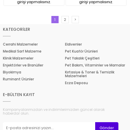
girişi yapmalısınız.
girişi yapmalısınız.
1
2
>
KATEGORİLER
Cerrahi Malzemeler
Eldivenler
Medikal Sarf Malzeme
Pet Kuaför Ürünleri
Klinik Malzemeler
Pet Yakalık Çeşitleri
Enjektörler ve Branüller
Pet Bakım, Vitaminler ve Mamalar
Biyokimya
Kırtasiye & Toner & Temizlik
Malzemeleri
Ruminant Ürünler
Ecza Deposu
E-BÜLTEN KAYIT
Kampanyalarımızdan ve indirimlerimizden güncel olarak
haberdar olun.
Gönder