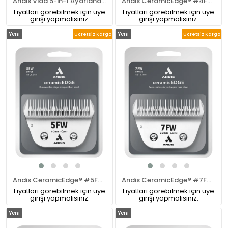
Andis Vida 5-in-1 Ayarlanabilir Tıraş Bıçağı (40-30-15-10-9)
Andis CeramicEdge® #4FW Numara XCover Pet Tıraş Makinesi Bıçağı
Fiyatları görebilmek için üye
Fiyatları görebilmek için üye
girişi yapmalısınız.
girişi yapmalısınız.
Yeni
Yeni
Ücretsiz Kargo
Ücretsiz Kargo
Ürün
Ürün
Andis CeramicEdge® #5FW Numara Pet Tıraş Makinesi Bıçağı
Andis CeramicEdge® #7FW Numara Pet Tıraş Makinesi Bıçağı
Fiyatları görebilmek için üye
Fiyatları görebilmek için üye
girişi yapmalısınız.
girişi yapmalısınız.
Yeni
Yeni
Ürün
Ürün