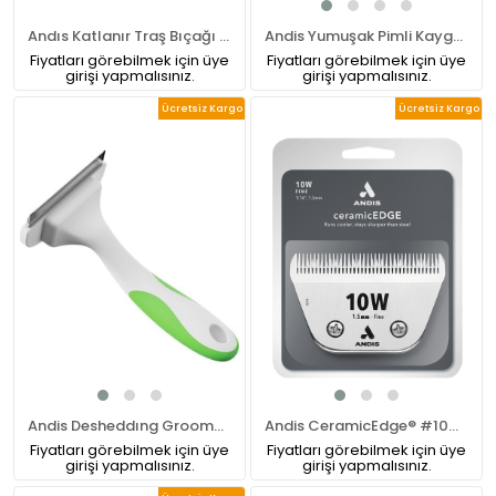
Andıs Katlanır Traş Bıçağı Taşıma Çantası 9'lu (12425)
Andis Yumuşak Pimli Kaygan Fırça Large
Fiyatları görebilmek için üye
Fiyatları görebilmek için üye
girişi yapmalısınız.
girişi yapmalısınız.
Ücretsiz Kargo
Ücretsiz Kargo
Andis Desheddıng Groomer Furminatör Tarağı
Andis CeramicEdge® #10W Numara Pet Tıraş Makinesi Bıçağı
Fiyatları görebilmek için üye
Fiyatları görebilmek için üye
girişi yapmalısınız.
girişi yapmalısınız.